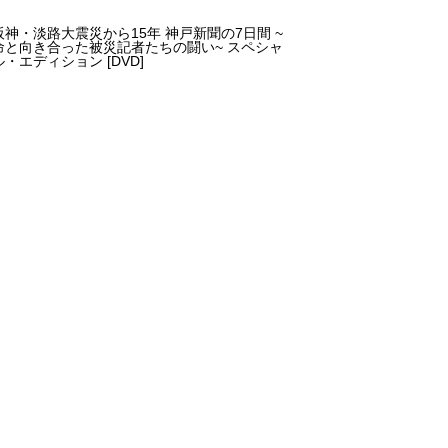
阪神・淡路大震災から15年 神戸新聞の7日間 ~
命と向き合った被災記者たちの闘い~ スペシャ
ル・エディション [DVD]