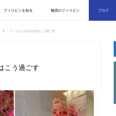
フィリピンを知る
魅惑のフィリピン
ブログ
家族
習慣･風習
文化
気づき
フィリピンのお正月はこう過ごす
観光
オーガニック
はこう過ごす
オーガニックフード＆コスメ２
know about
06
お店
ら
お
す
大阪万博に出展するのですが、、、、
フィリピン留学がトレンドになる３つ
デビューの娘を前に思うこと
20年前の自分が選んだことが今をつ
デビューの娘を前に思うこと
思いやりの心
長いトンネルを抜け出してやりたい事
フィリピンお勧めオーガニックフード
の理由
くっている
を形にしたいです
で綺麗になろう
2024.03.24
2024.04.16
2024.04.16
2024.04.07
2021.07.16
2021.10.10
2023.09.24
2022.11.13