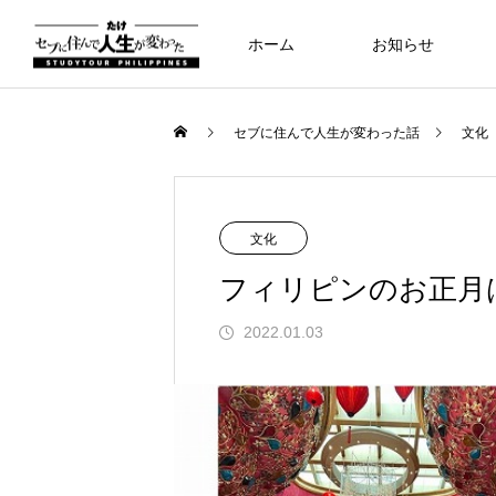
ホーム
お知らせ
日記
留学
セブに住んで人生が変わった話
文化
留学
文化
フィリピンのお正月
2022.01.03
know about
07
デビューの娘を前に思うこと
コロナがフィリピンでなかなか収ま
セブと日本を通じて見る、両親のこ
ハロウィンから始まるフィリピンの
セブと日本を通じて見る、両親のこ
セブと日本を通じて見る、両親のこ
クラークという素敵な街に来ていま
セブと日本を通じて見る、両親のこ
ない訳
と、自分のこと、子供のこと
墓ライフ
と、自分のこと、子供のこと
と、自分のこと、子供のこと
と、自分のこと、子供のこと
2024.04.16
2024.05.05
2021.09.26
2024.05.30
2021.10.24
2024.05.30
2024.05.30
2024.05.30