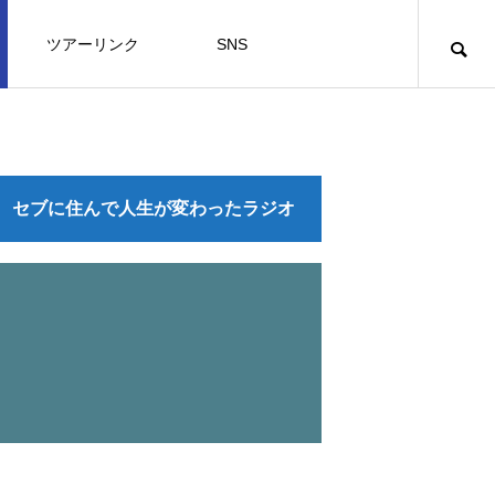
ツアーリンク
SNS
旅行
暮らし
オーガニック
概要
セブに住んで人生が変わったラジオ
オーガニックフード＆コスメ１
know about
kno
01
料理
ダメな自分も含めて認めて仕切り直し
コロナ後のフィリピン留学は皆の夢を
思いやりの心
コロナ禍にぴったりのリセットマイン
思いやりの心
大阪万博に出展するのですが、、、、
SDGs な島ボラカイ島はもちろん「あ
マナブさんが先取りしたフィリピン留
ます
叶える場所？
ド
なたとならもっと楽しい」
学は本当に将来役に立つのか？
2024.04.07
2024.04.07
2024.03.24
フィリピンフードってどんな味？ その
2024.03.20
2021.02.09
2021.07.23
2022.10.30
2021.08.08