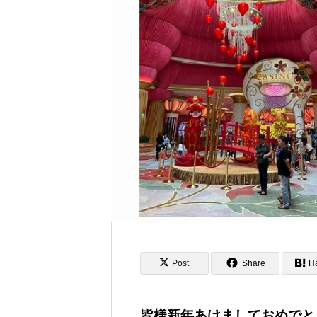
いう国
学びの場として注目されるフィリピ
Post
Share
H
皆様新年あけましておめでと