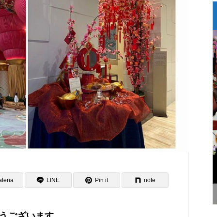
ン
世界のダイバーが集まるフィリピン
大人の女性が楽しむフィリピンのお勧め
atena
LINE
Pin it
note
うございます。