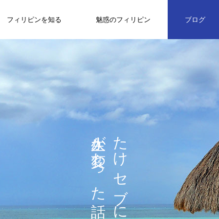
フィリピンを知る
魅惑のフィリピン
ブログ
家族
習慣･風習
文化
気づき
観光
オーガニック
オーガニックフード＆コスメ２
人生が変わった話
たけ セブに住んで
know about
06
お店
ら
お
す
大阪万博に出展するのですが、、、、
フィリピン留学がトレンドになる３つ
デビューの娘を前に思うこと
20年前の自分が選んだことが今をつ
デビューの娘を前に思うこと
思いやりの心
長いトンネルを抜け出してやりたい事
フィリピンお勧めオーガニックフード
の理由
くっている
を形にしたいです
で綺麗になろう
2024.03.24
2024.04.16
2024.04.16
2024.04.07
2021.07.16
2021.10.10
2023.09.24
2022.11.13