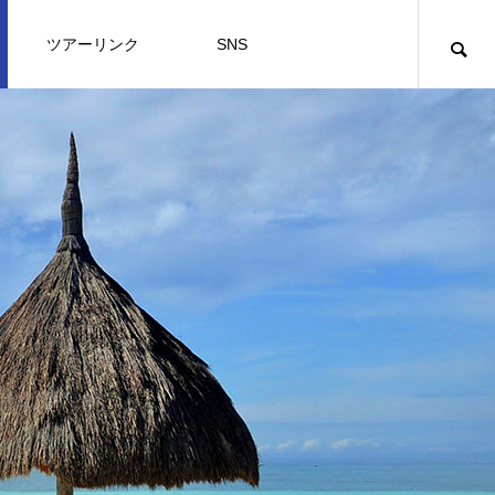
ツアーリンク
SNS
旅行
暮らし
オーガニック
概要
オーガニックフード＆コスメ１
know about
kno
01
料理
ダメな自分も含めて認めて仕切り直し
コロナ後のフィリピン留学は皆の夢を
思いやりの心
コロナ禍にぴったりのリセットマイン
思いやりの心
大阪万博に出展するのですが、、、、
SDGs な島ボラカイ島はもちろん「あ
マナブさんが先取りしたフィリピン留
ます
叶える場所？
ド
なたとならもっと楽しい」
学は本当に将来役に立つのか？
2024.04.07
2024.04.07
2024.03.24
フィリピンフードってどんな味？ その
2024.03.20
2021.02.09
2021.07.23
2022.10.30
2021.08.08