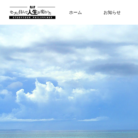
ホーム
お知らせ
日記
留学
留学
know about
07
デビューの娘を前に思うこと
コロナがフィリピンでなかなか収ま
セブと日本を通じて見る、両親のこ
ハロウィンから始まるフィリピンの
セブと日本を通じて見る、両親のこ
セブと日本を通じて見る、両親のこ
クラークという素敵な街に来ていま
セブと日本を通じて見る、両親のこ
ない訳
と、自分のこと、子供のこと
墓ライフ
と、自分のこと、子供のこと
と、自分のこと、子供のこと
と、自分のこと、子供のこと
2024.04.16
2024.05.05
2021.09.26
2024.05.30
2021.10.24
2024.05.30
2024.05.30
2024.05.30