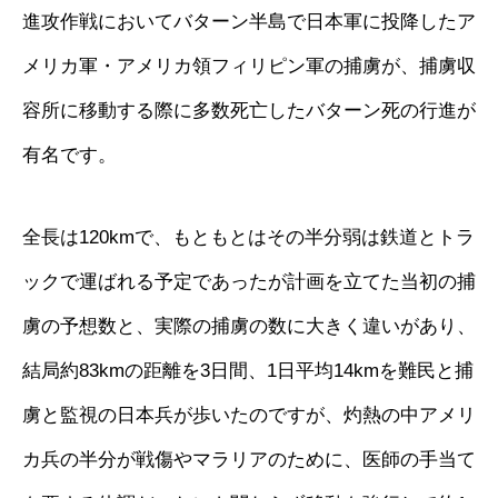
進攻作戦においてバターン半島で日本軍に投降したア
メリカ軍・アメリカ領フィリピン軍の捕虜が、捕虜収
容所に移動する際に多数死亡したバターン死の行進が
有名です。
全長は120kmで、もともとはその半分弱は鉄道とトラ
ックで運ばれる予定であったが計画を立てた当初の捕
虜の予想数と、実際の捕虜の数に大きく違いがあり、
結局約83kmの距離を3日間、1日平均14kmを難民と捕
虜と監視の日本兵が歩いたのですが、灼熱の中アメリ
カ兵の半分が戦傷やマラリアのために、医師の手当て