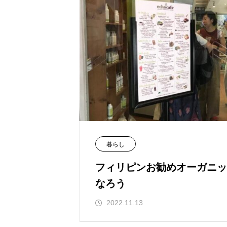
暮らし
フィリピンお勧めオーガニッ
なろう
2022.11.13